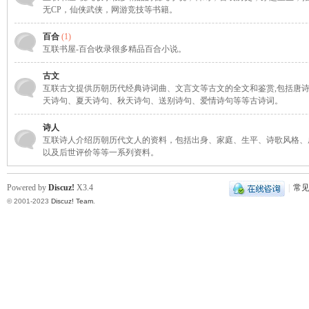
无CP，仙侠武侠，网游竞技等书籍。
凤
百合
(1)
互联书屋-百合收录很多精品百合小说。
古文
互联古文提供历朝历代经典诗词曲、文言文等古文的全文和鉴赏,包括唐
天诗句、夏天诗句、秋天诗句、送别诗句、爱情诗句等等古诗词。
诗人
互联诗人介绍历朝历代文人的资料，包括出身、家庭、生平、诗歌风格、
以及后世评价等等一系列资料。
互
Powered by
Discuz!
X3.4
|
常
© 2001-2023
Discuz! Team
.
联